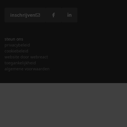
inschrijven
steun ons
privacybeleid
cookiebeleid
website door webreact
toegankelijkheid
algemene voorwaarden