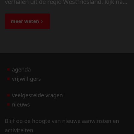
verhalen uit de regio Westfriesland. Kijk naar
de veranderingen in het landschap en lees
de bijzondere verhalen.
meer weten
agenda
vrijwilligers
veelgestelde vragen
nieuws
Blijf op de hoogte van nieuwe aanwinsten en
activiteiten.