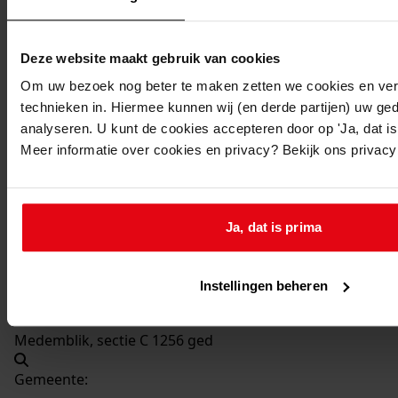
Beschrijving:
Plaatsen van een berging
Deze website maakt gebruik van cookies
Datum vergunning:
11-08-1982
Om uw bezoek nog beter te maken zetten we cookies en verg
technieken in. Hiermee kunnen wij (en derde partijen) uw ge
Adres:
analyseren. U kunt de cookies accepteren door op 'Ja, dat is 
Meer informatie over cookies en privacy? Bekijk ons privac
Medemblik, Konstabelstraat 40
Nieuw adres:
Ja, dat is prima
Medemblik, Konstabelstraat 40
Instellingen beheren
Perceel:
Medemblik, sectie C 1256 ged
Gemeente: