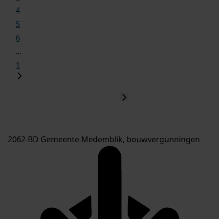
4
5
6
...
1
2062-BD Gemeente Medemblik, bouwvergunningen