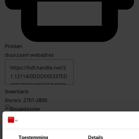
Printen
duurzaam webadres
Inventaris
Inv.nrs. 2701-2800
2775
Plaatsen van een berging, 1982-1982
Datering
:
1982-1982
Toestemming
Details