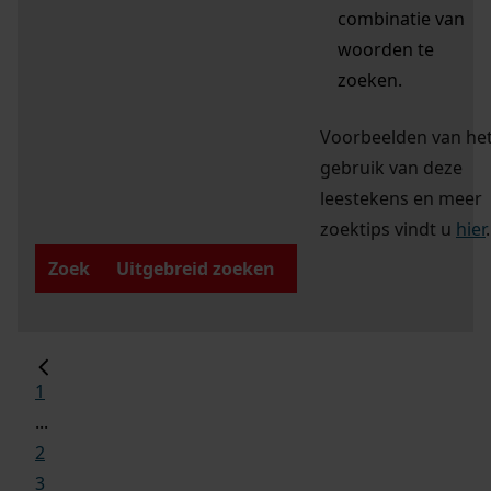
combinatie van
woorden te
zoeken.
Voorbeelden van he
gebruik van deze
leestekens en meer
zoektips vindt u
hier
.
Zoek
Uitgebreid zoeken
1
...
2
3