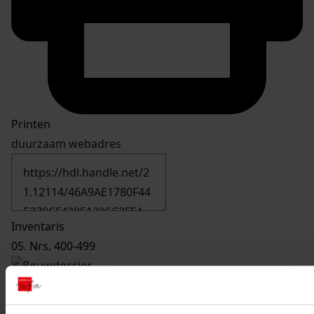
Printen
duurzaam webadres
Inventaris
05. Nrs. 400-499
417
Vernieuwen brug, 1981
Datering
: