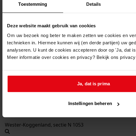
1981
Toestemming
Details
Beschrijving:
Vernieuwen brug
Deze website maakt gebruik van cookies
Datum vergunning:
Om uw bezoek nog beter te maken zetten we cookies en verg
30-03-1981
technieken in. Hiermee kunnen wij (en derde partijen) uw ge
Adres:
analyseren. U kunt de cookies accepteren door op 'Ja, dat is 
Meer informatie over cookies en privacy? Bekijk ons privac
Ursem, Drechterlandsedijk BRUG
Nieuw adres:
Ja, dat is prima
Ursem, Drechterlandsedijk BRUG
Instellingen beheren
Perceel:
Wester-Koggenland, sectie N 1053