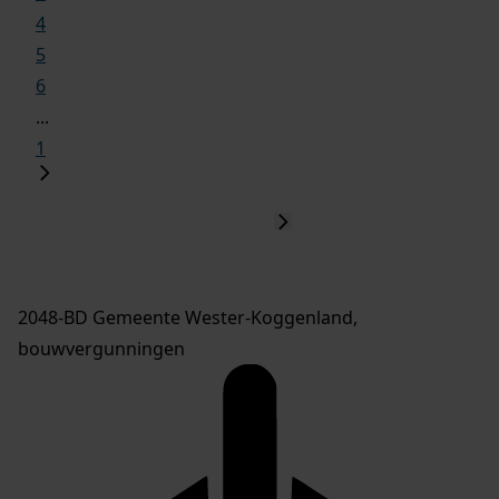
4
5
6
...
1
2048-BD Gemeente Wester-Koggenland,
bouwvergunningen