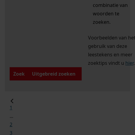
combinatie van
woorden te
zoeken.
Voorbeelden van he
gebruik van deze
leestekens en meer
zoektips vindt u
hier
.
Zoek
Uitgebreid zoeken
1
...
2
3