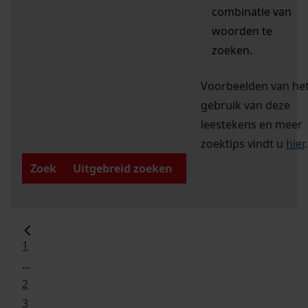
combinatie van
woorden te
zoeken.
Voorbeelden van he
gebruik van deze
leestekens en meer
zoektips vindt u
hier
.
Zoek
Uitgebreid zoeken
1
...
2
3