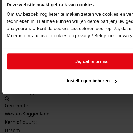
1998
Deze website maakt gebruik van cookies
Beschrijving:
Om uw bezoek nog beter te maken zetten we cookies en verg
het vergroten van de woning
technieken in. Hiermee kunnen wij (en derde partijen) uw ge
analyseren. U kunt de cookies accepteren door op 'Ja, dat is 
Datum vergunning:
Meer informatie over cookies en privacy? Bekijk ons privac
06-10-1998
Adres:
Ja, dat is prima
Ursem, Geesterland 16
Perceel:
Instellingen beheren
Wester-Koggenland, sectie Q 331
Gemeente:
Wester-Koggenland
Kern of buurt:
Ursem