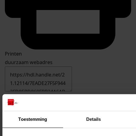
Printen
duurzaam webadres
Inventaris
Nummers 1901 tot en met 2000
Toestemming
Details
1963
het vergroten van de woning, 1998
Datering
: