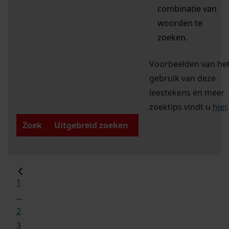
combinatie van
woorden te
zoeken.
Voorbeelden van he
gebruik van deze
leestekens en meer
zoektips vindt u
hier
.
Zoek
Uitgebreid zoeken
1
...
2
3