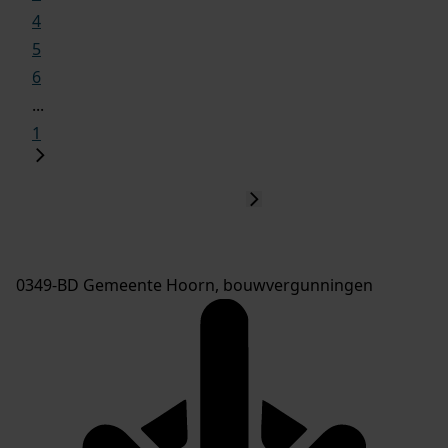
4
5
6
...
1
0349-BD Gemeente Hoorn, bouwvergunningen