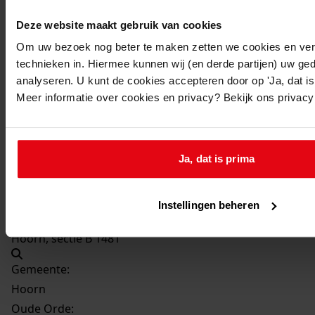
Datering
:
Deze website maakt gebruik van cookies
1940
Om uw bezoek nog beter te maken zetten we cookies en verg
Beschrijving:
technieken in. Hiermee kunnen wij (en derde partijen) uw ge
Verbouwen van de voorgevel van het perceel
analyseren. U kunt de cookies accepteren door op 'Ja, dat is 
Datum vergunning:
Meer informatie over cookies en privacy? Bekijk ons privac
19-02-1940
Adres:
Ja, dat is prima
Hoorn, Gouw 19
Perceel:
Instellingen beheren
Hoorn, sectie B 1481
Gemeente:
Hoorn
Oude Orde: