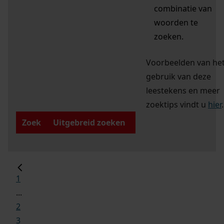
combinatie van
woorden te
zoeken.
Voorbeelden van he
gebruik van deze
leestekens en meer
zoektips vindt u
hier
.
Zoek
Uitgebreid zoeken
1
...
2
3