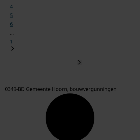
4
5
6
...
1
0349-BD Gemeente Hoorn, bouwvergunningen