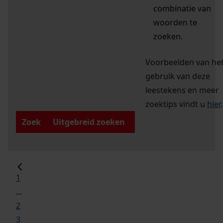
combinatie van
woorden te
zoeken.
Voorbeelden van he
gebruik van deze
leestekens en meer
zoektips vindt u
hier
.
Zoek
Uitgebreid zoeken
1
...
2
3