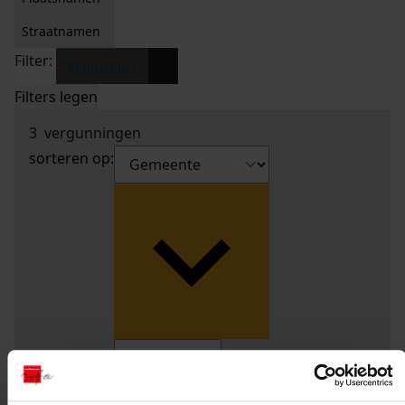
Straatnamen
Filter:
x
Bennemeer
Filters legen
3
vergunningen
sorteren op: