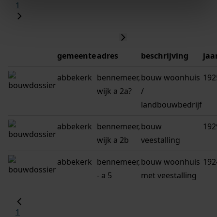
1
gemeente
adres
beschrijving
jaa
abbekerk
bennemeer,
bouw woonhuis
192
wijk a 2a?
/
landbouwbedrijf
abbekerk
bennemeer,
bouw
192
wijk a 2b
veestalling
abbekerk
bennemeer,
bouw woonhuis
192
- a 5
met veestalling
1