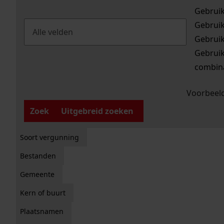
Gebrui
Gebrui
Gebrui
Gebrui
combina
Voorbeeld
Zoek
Uitgebreid zoeken
Soort vergunning
Bestanden
Gemeente
Kern of buurt
Plaatsnamen