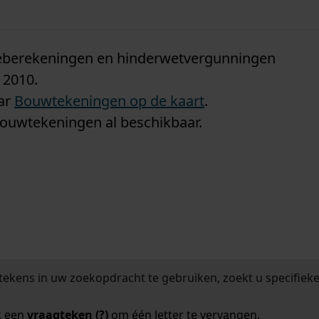
n
tieberekeningen en hinderwetvergunningen
 2010.
aar
Bouwtekeningen op de kaart
.
bouwtekeningen al beschikbaar.
tekens in uw zoekopdracht te gebruiken, zoekt u specifieker
k een
vraagteken (?)
om één letter te vervangen.