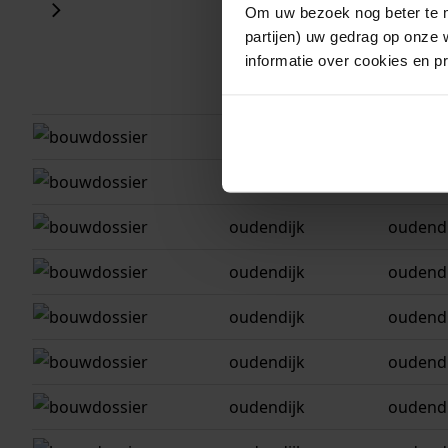
Om uw bezoek nog beter te m
partijen) uw gedrag op onze 
informatie over cookies en p
gemeente
adres
oudendijk
oudendi
oudendijk
oudendi
oudendijk
oudendi
oudendijk
oudendi
oudendijk
oudendi
oudendijk
oudendi
oudendijk
oudendi