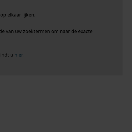
p elkaar lijken.
nde van uw zoektermen om naar de exacte
vindt u
hier
.