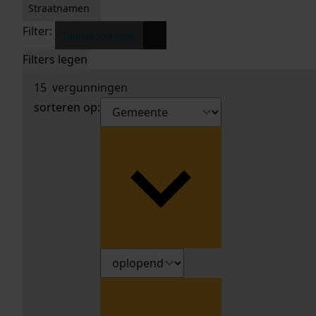
Straatnamen
Filter:
x
Beetskoogkade
Filters legen
15
vergunningen
sorteren op: