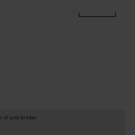
zoektips
 of juist breder: