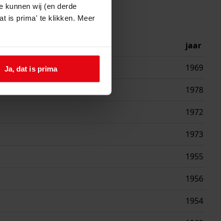
e kunnen wij (en derde
t is prima' te klikken. Meer
jaar
1969
Ja, dat is prima
 van een woning
1978
1972
1973
1955
1956
1954