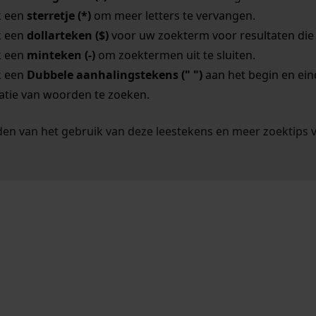
k een
sterretje (*)
om meer letters te vervangen.
k een
dollarteken ($)
voor uw zoekterm voor resultaten die o
k een
minteken (-)
om zoektermen uit te sluiten.
k een
Dubbele aanhalingstekens (" ")
aan het begin en ei
tie van woorden te zoeken.
en van het gebruik van deze leestekens en meer zoektips 