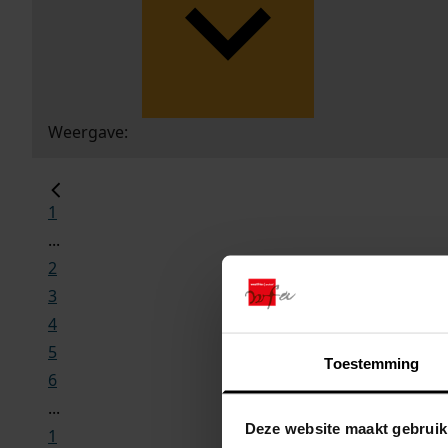
Weergave:
1
...
2
3
4
5
Toestemming
6
...
Deze website maakt gebruik
1