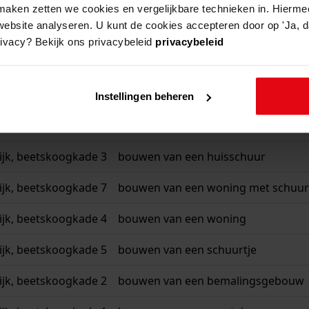
aken zetten we cookies en vergelijkbare technieken in. Hierme
website analyseren. U kunt de cookies accepteren door op 'Ja, da
rivacy? Bekijk ons privacybeleid
privacybeleid
beschrijving
jk, beetskoogkade 1
bouwen van een veestal
Instellingen beheren
jk, beetskoogkade 7
gedeeltelijk veranderen van de kap
jk, beetskoogkade 3
bouwen van een huisschuur
jk, beetskoogkade 7
bouwen van een woning met schuur
jk, beetskoogkade 4
bouwen van een woning
jk, beetskoogkade 5
bouwen van een schuurtje
jk, beetskoogkade 2
bouwen van een bemalingsgebouw