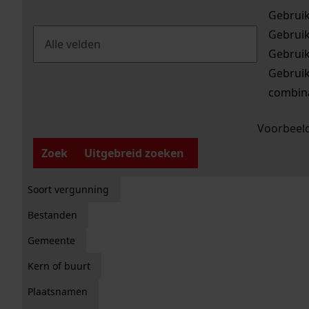
Gebrui
Gebrui
Gebrui
Gebrui
combina
Voorbeeld
Zoek
Uitgebreid zoeken
Soort vergunning
Bestanden
Gemeente
Kern of buurt
Plaatsnamen