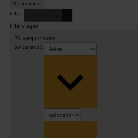
Straatnamen
Filter:
x
1e Rozenstraat
Filters legen
79
vergunningen
sorteren op: