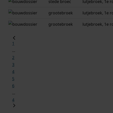
stede broec
lutjebroek, 1e r
grootebroek
lutjebroek, 1e r
grootebroek
lutjebroek, 1e r
1
...
2
3
4
5
6
...
4