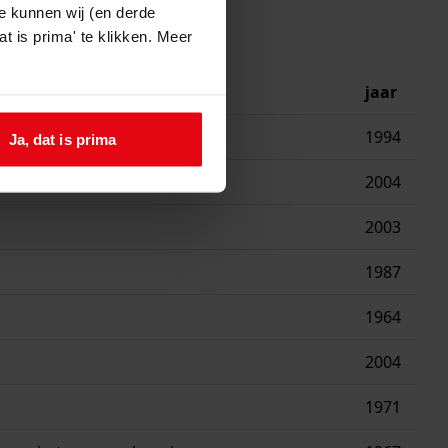
e kunnen wij (en derde
t is prima' te klikken. Meer
jaar
1994
Ja, dat is prima
2004
2003
1987
1964
2004
1971