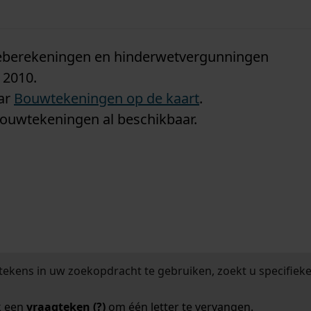
n
tieberekeningen en hinderwetvergunningen
 2010.
aar
Bouwtekeningen op de kaart
.
bouwtekeningen al beschikbaar.
tekens in uw zoekopdracht te gebruiken, zoekt u specifieker
k een
vraagteken (?)
om één letter te vervangen.