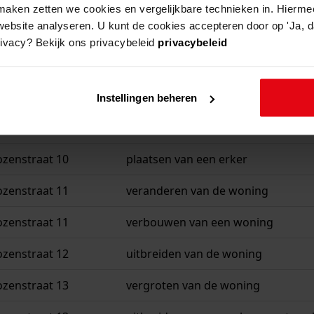
aken zetten we cookies en vergelijkbare technieken in. Hierme
website analyseren. U kunt de cookies accepteren door op 'Ja, da
rivacy? Bekijk ons privacybeleid
privacybeleid
beschrijving
ozenstraat 10
plaatsen van een tuinhuisje
Instellingen beheren
ozenstraat 10
uitbreiden van de erker
ozenstraat 10
plaatsen van een erker
ozenstraat 11
veranderen van de woning
ozenstraat 11
verbouwen van een woning
ozenstraat 12
uitbreiden van de woning
ozenstraat 13
vergroten van de woning