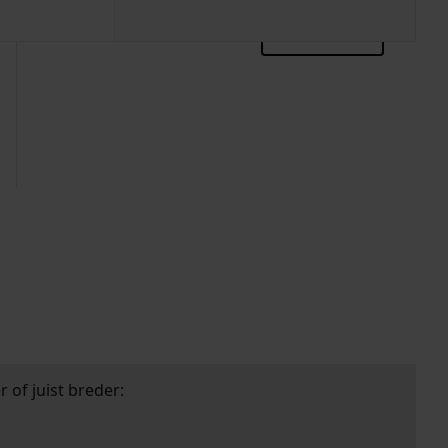
zoektips
 of juist breder: