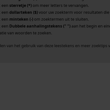
k een
sterretje (*)
om meer letters te vervangen.
k een
dollarteken ($)
voor uw zoekterm voor resultaten die o
k een
minteken (-)
om zoektermen uit te sluiten.
k een
Dubbele aanhalingstekens (" ")
aan het begin en ei
tie van woorden te zoeken.
en van het gebruik van deze leestekens en meer zoektips 