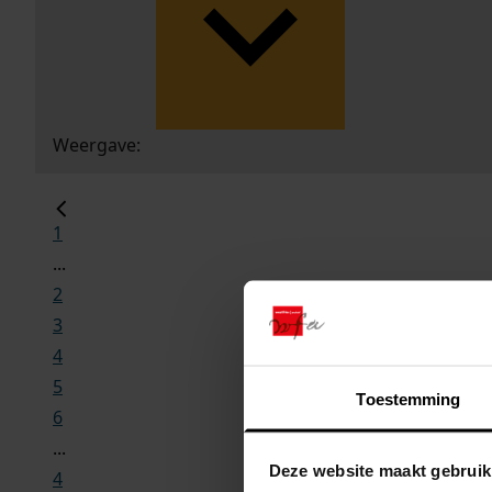
Weergave:
1
...
2
3
4
5
Toestemming
6
...
Deze website maakt gebruik
4