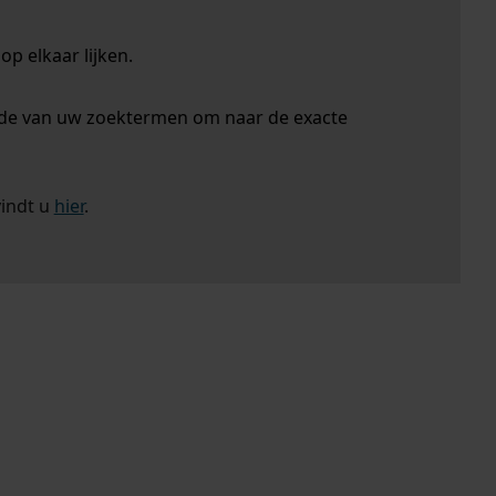
p elkaar lijken.
nde van uw zoektermen om naar de exacte
vindt u
hier
.