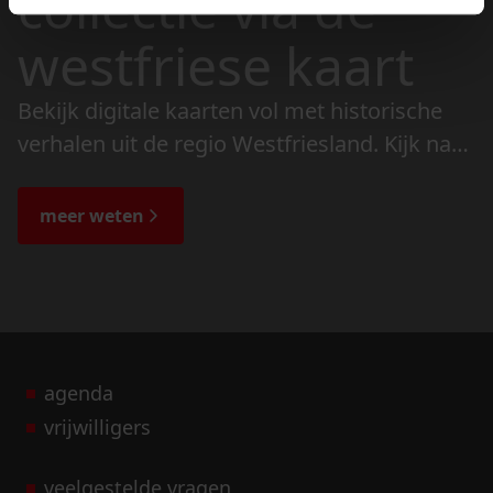
collectie via de
westfriese kaart
Bekijk digitale kaarten vol met historische
verhalen uit de regio Westfriesland. Kijk naar
de veranderingen in het landschap en lees
de bijzondere verhalen.
meer weten
agenda
vrijwilligers
veelgestelde vragen