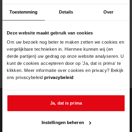
Helaas, er is een fout opgetreden
Toestemming
Details
Over
Door een fout tijdens het verwerken van deze pagina is het niet
mogelijk om deze pagina te kunnen bekijken.
Deze website maakt gebruik van cookies
404
- Not Found
Om uw bezoek nog beter te maken zetten we cookies en
vergelijkbare technieken in. Hiermee kunnen wij (en
Mogelijk kunt u deze pagina niet bezoeken door:
derde partijen) uw gedrag op onze website analyseren. U
kunt de cookies accepteren door op 'Ja, dat is prima' te
een
verouderde bladwijzer/favoriet
klikken. Meer informatie over cookies en privacy? Bekijk
een zoekmachine heeft een
verouderde lijst van de website
ons privacybeleid
privacybeleid
een
fout getypt
adres
Ja, dat is prima
doorzoek de
Instellingen beheren