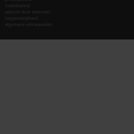
cookiebeleid
website door webreact
toegankelijkheid
algemene voorwaarden