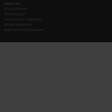
steun ons
privacybeleid
cookiebeleid
website door webreact
toegankelijkheid
algemene voorwaarden