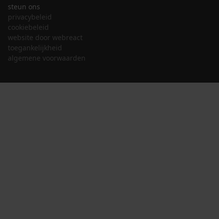
steun ons
privacybeleid
cookiebeleid
website door webreact
toegankelijkheid
algemene voorwaarden