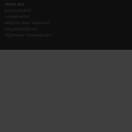
steun ons
privacybeleid
cookiebeleid
website door webreact
toegankelijkheid
algemene voorwaarden