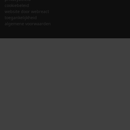
cookiebeleid
website door webreact
toegankelijkheid
algemene voorwaarden