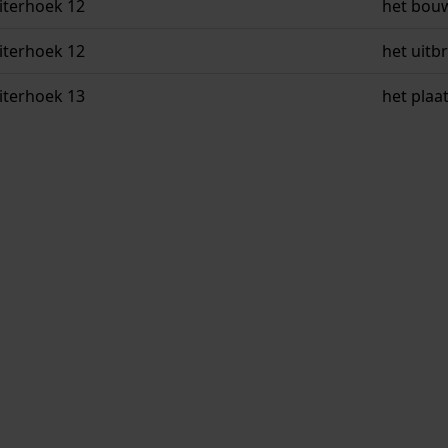
iterhoek 12
het bouw
iterhoek 12
het uitb
iterhoek 13
het plaa