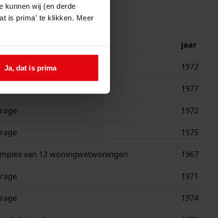
e kunnen wij (en derde
t is prima' te klikken. Meer
ving
jaar
rage
1972
Ja, dat is prima
ing woning
1977
rage
1972
rage
1975
mplex van 12 woningwetwoningen
1967
rage
1971
rage
1974