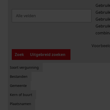
Gebrui
Gebrui
Gebrui
Gebrui
combina
Voorbeeld
Zoek
Uitgebreid zoeken
Soort vergunning
Bestanden
Gemeente
Kern of buurt
Plaatsnamen