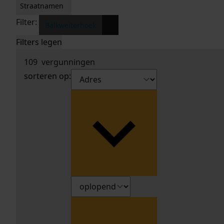
Straatnamen
Filter:
x
Balkweiterhoek
Filters legen
109
vergunningen
sorteren op: