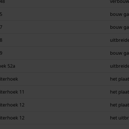
 48
verbouw 
5
bouw ga
7
bouw ga
8
uitbreid
9
bouw ga
oek 52a
uitbreid
iterhoek
het plaa
iterhoek 11
het plaa
iterhoek 12
het plaa
iterhoek 12
het uitb