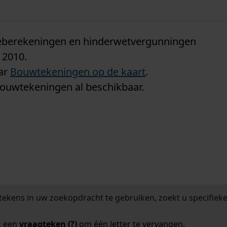
n
tieberekeningen en hinderwetvergunningen
 2010.
aar
Bouwtekeningen op de kaart
.
bouwtekeningen al beschikbaar.
tekens in uw zoekopdracht te gebruiken, zoekt u specifieker
k een
vraagteken (?)
om één letter te vervangen.