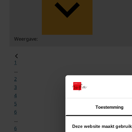
Weergave:
1
...
2
3
4
5
Toestemming
6
...
Deze website maakt gebruik
6