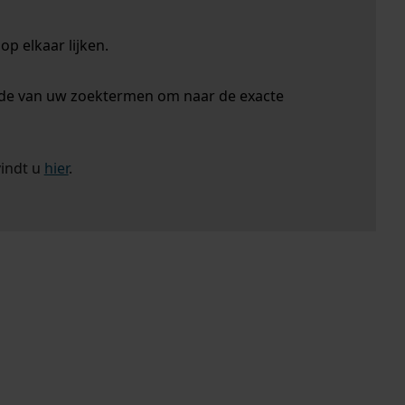
p elkaar lijken.
nde van uw zoektermen om naar de exacte
vindt u
hier
.