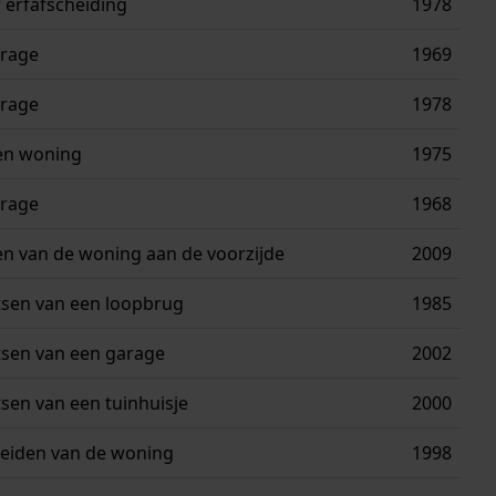
erfafscheiding
1978
rage
1969
rage
1978
en woning
1975
rage
1968
en van de woning aan de voorzijde
2009
tsen van een loopbrug
1985
tsen van een garage
2002
tsen van een tuinhuisje
2000
reiden van de woning
1998