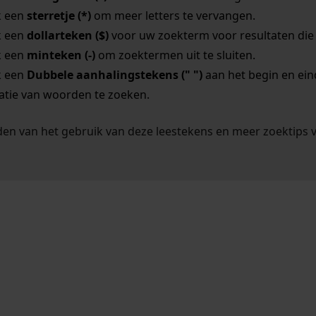
k een
sterretje (*)
om meer letters te vervangen.
k een
dollarteken ($)
voor uw zoekterm voor resultaten die o
k een
minteken (-)
om zoektermen uit te sluiten.
k een
Dubbele aanhalingstekens (" ")
aan het begin en ei
tie van woorden te zoeken.
en van het gebruik van deze leestekens en meer zoektips 