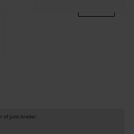
zoektips
 of juist breder: