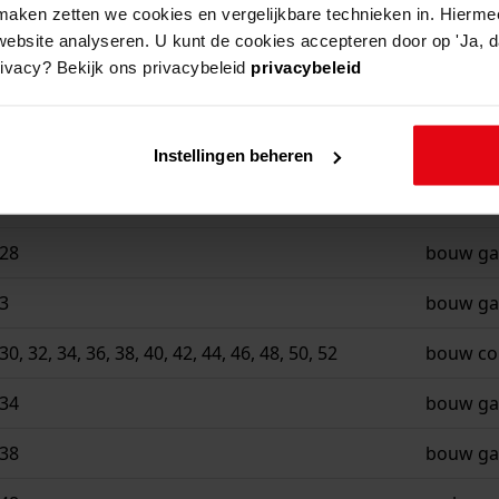
aken zetten we cookies en vergelijkbare technieken in. Hierme
website analyseren. U kunt de cookies accepteren door op 'Ja, da
rivacy? Bekijk ons privacybeleid
privacybeleid
beschrij
 26
bouw ga
Instellingen beheren
 28
uitbreid
 28
bouw ga
3
bouw ga
 32, 34, 36, 38, 40, 42, 44, 46, 48, 50, 52
bouw co
 34
bouw ga
 38
bouw ga