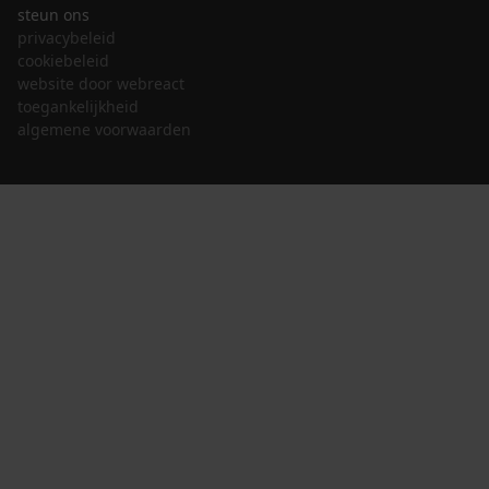
steun ons
privacybeleid
cookiebeleid
website door webreact
toegankelijkheid
algemene voorwaarden