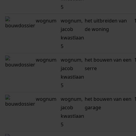
5
wognum
wognum,
het uitbreiden van
jacob
de woning
kwastlaan
5
wognum
wognum,
het bouwen van een
jacob
serre
kwastlaan
5
wognum
wognum,
het bouwen van een
jacob
garage
kwastlaan
5