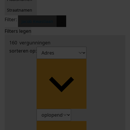
Straatnamen
Filter:
x
Jacob Kwastlaan
Filters legen
160
vergunningen
sorteren op: