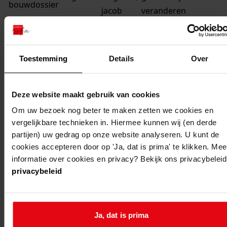
jacob
veranderen
kwastlaan
vergroten keuken en
42
slaapkamer
Toestemming
Details
Over
wognum
wognum,
het bouwen van een
jacob
serre
kwastlaan
Deze website maakt gebruik van cookies
42
Om uw bezoek nog beter te maken zetten we cookies en
vergelijkbare technieken in. Hiermee kunnen wij (en derde
wognum
wognum,
het bouwen van een
partijen) uw gedrag op onze website analyseren. U kunt de
jacob
garage
cookies accepteren door op 'Ja, dat is prima' te klikken. Mee
kwastlaan
informatie over cookies en privacy? Bekijk ons privacybeleid
42
privacybeleid
wognum
wognum,
het aanbrengen van
jacob
een dakkapel
Ja, dat is prima
kwastlaan