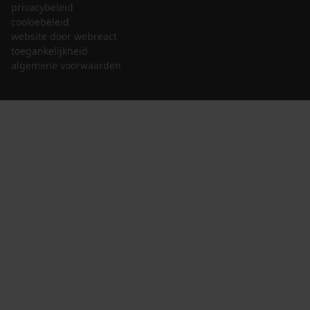
privacybeleid
cookiebeleid
website door webreact
toegankelijkheid
algemene voorwaarden