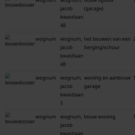
wognum
wognum,
bouw ligibox
jacob
(garage)
kwastlaan
48
wognum
wognum,
het bouwen van een
jacob
berging/schuur
kwastlaan
48
wognum
wognum,
woning en aanbouw
jacob
garage
kwastlaan
5
wognum
wognum,
bouw woning
jacob
kwastlaan