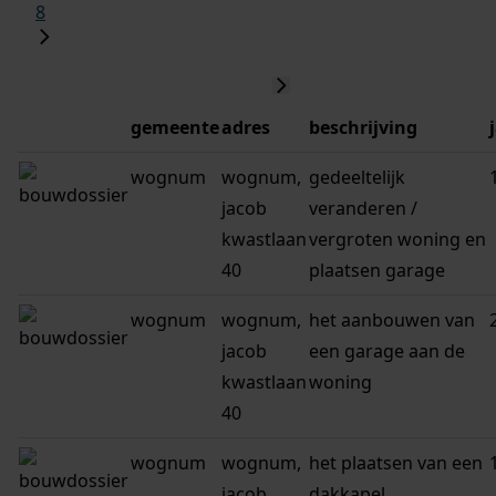
8
gemeente
adres
beschrijving
wognum
wognum,
gedeeltelijk
jacob
veranderen /
kwastlaan
vergroten woning en
40
plaatsen garage
wognum
wognum,
het aanbouwen van
jacob
een garage aan de
kwastlaan
woning
40
wognum
wognum,
het plaatsen van een
jacob
dakkapel