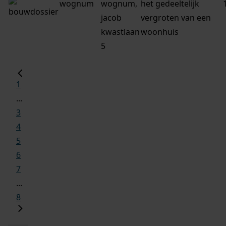
wognum
wognum,
het gedeeltelijk
jacob
vergroten van een
kwastlaan
woonhuis
5
1
...
3
4
5
6
7
...
8