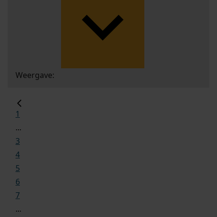
Weergave:
1
...
3
4
5
6
7
...