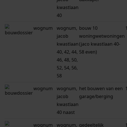
kwastlaan
40
wognum
wognum,
bouw 10
jacob
woningwetwoningen
kwastlaan
(jaco kwastlaan 40-
40, 42, 44,
58 even)
46, 48, 50,
52, 54, 56,
58
wognum
wognum,
het bouwen van een
jacob
garage/berging
kwastlaan
40 naast
wognum
wognum,
gedeeltelijk