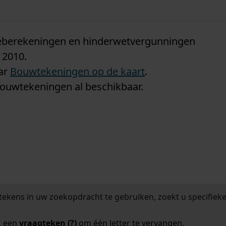
n
tieberekeningen en hinderwetvergunningen
 2010.
aar
Bouwtekeningen op de kaart
.
bouwtekeningen al beschikbaar.
tekens in uw zoekopdracht te gebruiken, zoekt u specifieker
k een
vraagteken (?)
om één letter te vervangen.