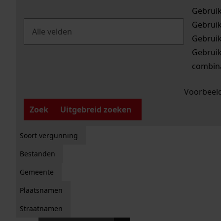
Gebrui
Gebrui
Gebrui
Gebrui
combina
Voorbeeld
Zoek
Uitgebreid zoeken
Soort vergunning
Bestanden
Gemeente
Plaatsnamen
Straatnamen