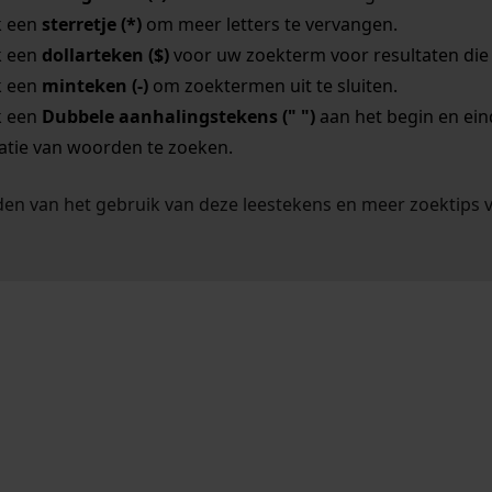
k een
sterretje (*)
om meer letters te vervangen.
k een
dollarteken ($)
voor uw zoekterm voor resultaten die o
k een
minteken (-)
om zoektermen uit te sluiten.
k een
Dubbele aanhalingstekens (" ")
aan het begin en ei
tie van woorden te zoeken.
en van het gebruik van deze leestekens en meer zoektips 