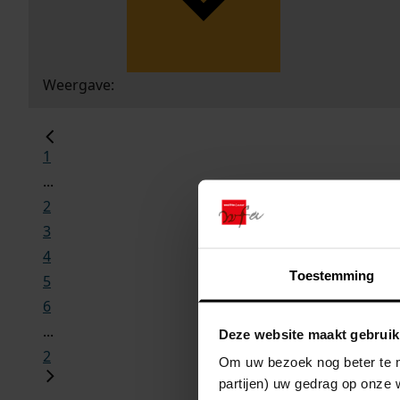
Weergave:
1
...
2
3
4
Toestemming
5
6
...
Deze website maakt gebruik
2
Om uw bezoek nog beter te m
partijen) uw gedrag op onze 