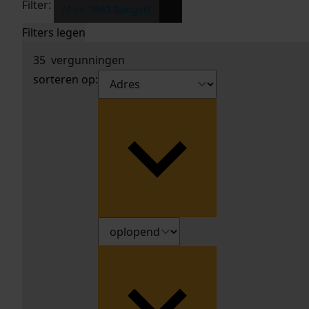
Filter:
x
M.i.v. 1963 Bangert
Filters legen
35
vergunningen
sorteren op: