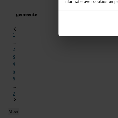
informatie over cookies en p
gemeente
1
...
2
3
4
5
6
...
2
Meer