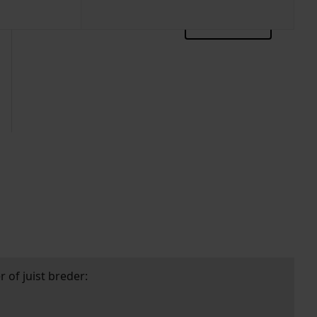
zoektips
 of juist breder: