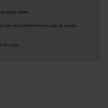
p elkaar lijken.
nde van uw zoektermen om naar de exacte
vindt u
hier
.