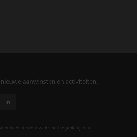
 nieuwe aanwinsten en activiteiten.
beleid
website door webreact
toegankelijkheid