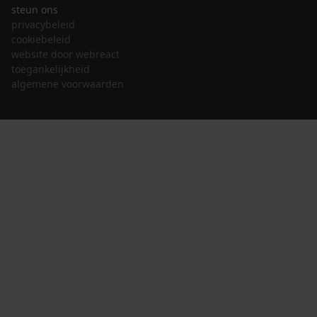
steun ons
privacybeleid
cookiebeleid
website door webreact
toegankelijkheid
algemene voorwaarden