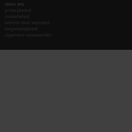
steun ons
privacybeleid
cookiebeleid
website door webreact
toegankelijkheid
algemene voorwaarden