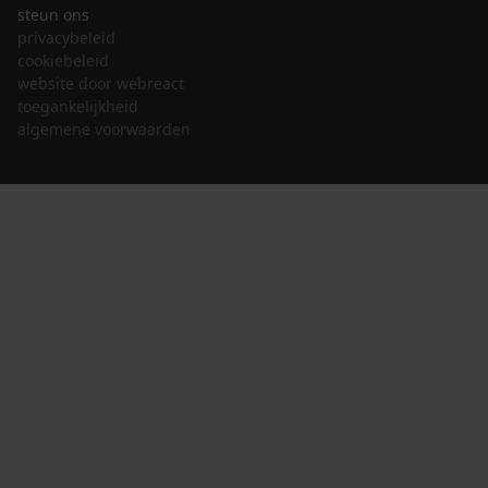
steun ons
privacybeleid
cookiebeleid
website door webreact
toegankelijkheid
algemene voorwaarden