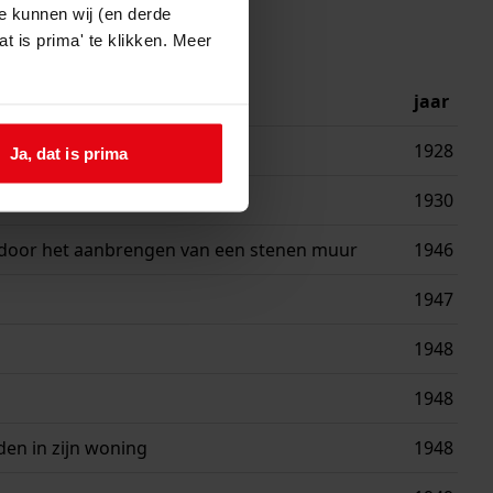
e kunnen wij (en derde
t is prima' te klikken. Meer
jaar
1928
Ja, dat is prima
1930
door het aanbrengen van een stenen muur
1946
1947
1948
1948
en in zijn woning
1948