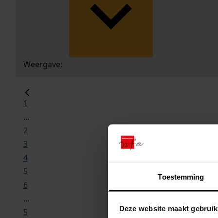
Weergave:
1
...
2
3
4
5
Toestemming
6
...
Deze website maakt gebruik
5