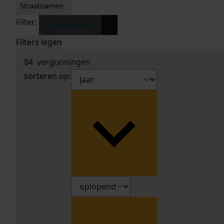
Straatnamen
Filter:
x
2e Rozenstraat
Filters legen
84
vergunningen
sorteren op: