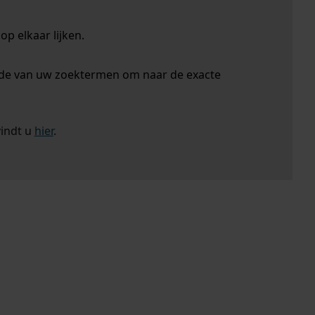
p elkaar lijken.
nde van uw zoektermen om naar de exacte
vindt u
hier
.