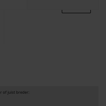
zoektips
 of juist breder: