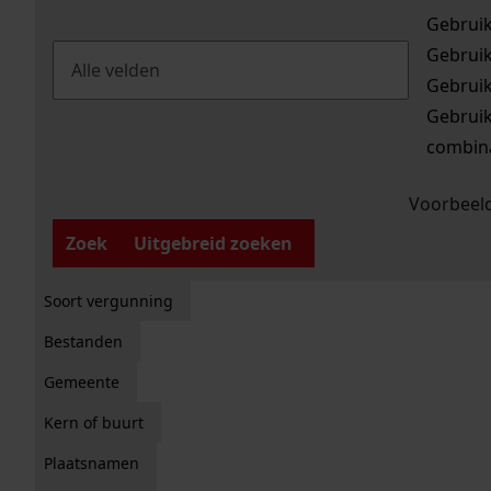
Gebrui
Gebrui
Gebrui
Gebrui
combina
Voorbeeld
Zoek
Uitgebreid zoeken
Soort vergunning
Bestanden
Gemeente
Kern of buurt
Plaatsnamen