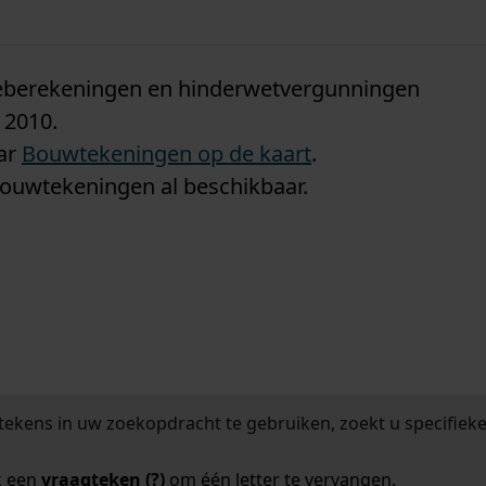
n
tieberekeningen en hinderwetvergunningen
 2010.
aar
Bouwtekeningen op de kaart
.
bouwtekeningen al beschikbaar.
tekens in uw zoekopdracht te gebruiken, zoekt u specifieker
k een
vraagteken (?)
om één letter te vervangen.