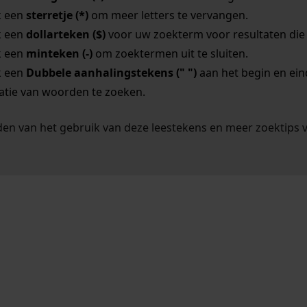
k een
sterretje (*)
om meer letters te vervangen.
k een
dollarteken ($)
voor uw zoekterm voor resultaten die o
k een
minteken (-)
om zoektermen uit te sluiten.
k een
Dubbele aanhalingstekens (" ")
aan het begin en ei
tie van woorden te zoeken.
en van het gebruik van deze leestekens en meer zoektips 