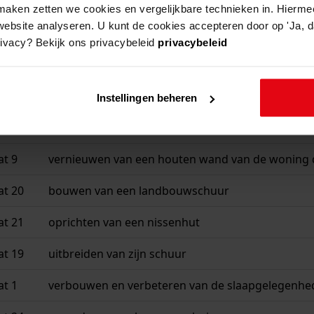
aken zetten we cookies en vergelijkbare technieken in. Hierme
website analyseren. U kunt de cookies accepteren door op 'Ja, da
rivacy? Bekijk ons privacybeleid
privacybeleid
beschrijving
t l 102
bouwen van een schuur
Instellingen beheren
at 12
bouwen van een woonhuis
at 9
vernieuwen van een houten wand van de woning 
at 20
bouwen van een landbouwschuur
at 21
oprichten van een nissenhut
at 19
uitbreiden van zijn schuur
at 1
verbouwen en verbeteren van de slaapgelegenhed