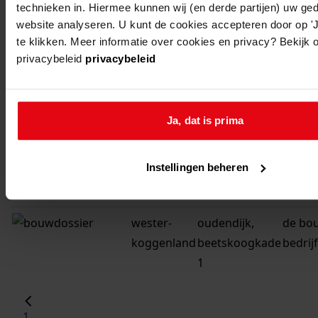
1
in wer
technieken in. Hiermee kunnen wij (en derde partijen) uw ge
website analyseren. U kunt de cookies accepteren door op 'Ja
hebbe
te klikken. Meer informatie over cookies en privacy? Bekijk 
veehou
privacybeleid
privacybeleid
wester-
oudendijk,
het v
koggenland
beetskoogkade
van de
4
schuu
Ja, dat is prima
wester-
oudendijk,
de bo
Instellingen beheren
koggenland
beetskoogkade
erker 
7
wester-
oudendijk,
de bo
koggenland
beetskoogkade
bedrij
1
1