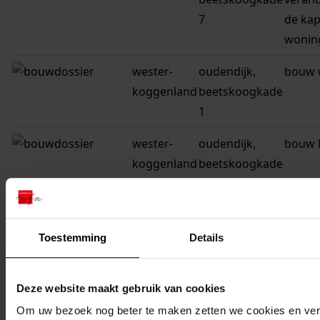
7
de kap
wonin
wester-
oudendijk,
bouw 
koggenland
beetskoogkade
1
wester-
oudendijk,
bouw l
koggenland
beetskoogkade
1
wester-
oudendijk,
verbo
koggenland
beetskoogkade
een w
Toestemming
Details
3
wester-
oudendijk,
vergu
Deze website maakt gebruik van cookies
koggenland
beetskoogkade
het op
Om uw bezoek nog beter te maken zetten we cookies en verg