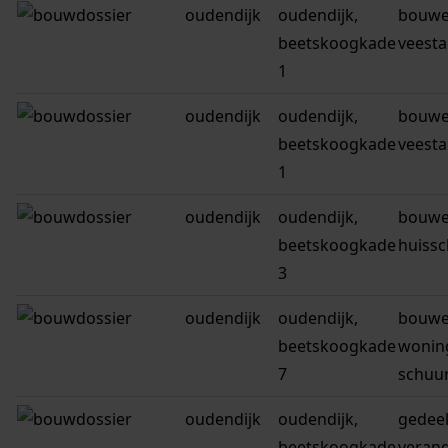
oudendijk
oudendijk,
bouwe
beetskoogkade
veesta
1
oudendijk
oudendijk,
bouwe
beetskoogkade
veesta
1
oudendijk
oudendijk,
bouwe
beetskoogkade
huiss
3
oudendijk
oudendijk,
bouwe
beetskoogkade
wonin
7
schuu
oudendijk
oudendijk,
gedeel
beetskoogkade
veran