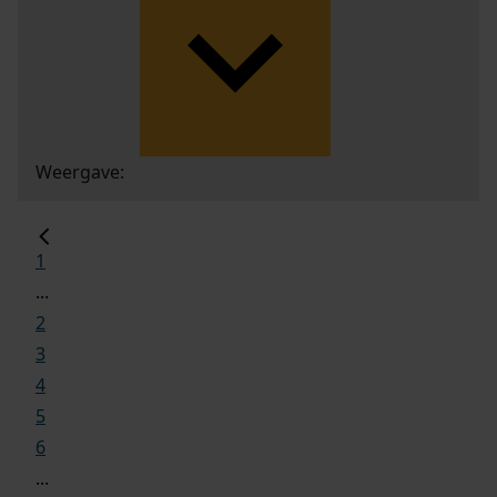
Weergave:
1
...
2
3
4
5
6
...