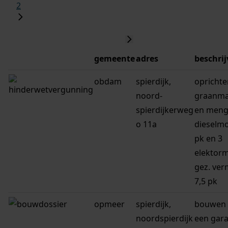
2
gemeente
adres
beschrij
obdam
spierdijk,
oprichte
noord-
graanma
spierdijkerweg
en menge
o 11a
dieselmo
pk en 3
elektor
gez. ve
7,5 pk
opmeer
spierdijk,
bouwen 
noordspierdijk
een gar