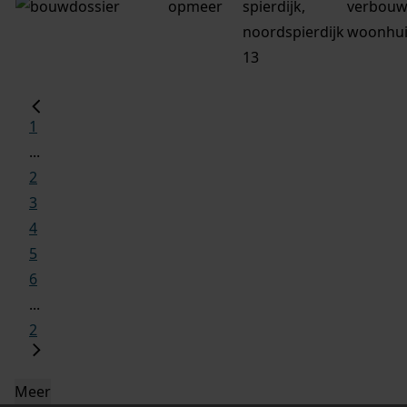
opmeer
spierdijk,
verbouw
noordspierdijk
woonhui
13
1
...
2
3
4
5
6
...
2
Meer