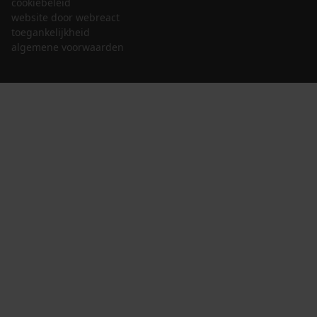
cookiebeleid
website door webreact
toegankelijkheid
algemene voorwaarden