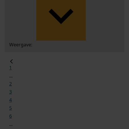
Weergave:
1
...
2
3
4
5
6
...