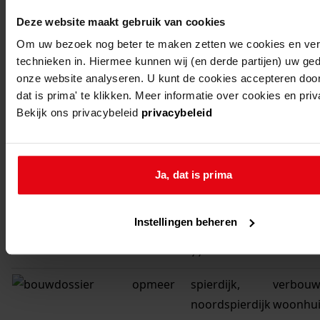
noordspierdijk
een woo
Deze website maakt gebruik van cookies
52
Om uw bezoek nog beter te maken zetten we cookies en verg
technieken in. Hiermee kunnen wij (en derde partijen) uw ge
opmeer
spierdijk,
bouwen 
onze website analyseren. U kunt de cookies accepteren door
noordspierdijk
een woo
dat is prima' te klikken. Meer informatie over cookies en pri
53
Bekijk ons privacybeleid
privacybeleid
opmeer
spierdijk,
bouwen 
noordspierdijk
een war
Ja, dat is prima
73
voor tu
opmeer
spierdijk,
bouwen 
Instellingen beheren
spierdijkerweg
een won
77
opmeer
spierdijk,
verbouw
noordspierdijk
woonhui