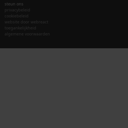
steun ons
privacybeleid
cookiebeleid
website door webreact
toegankelijkheid
algemene voorwaarden