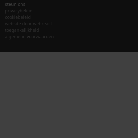
steun ons
privacybeleid
cookiebeleid
website door webreact
toegankelijkheid
algemene voorwaarden