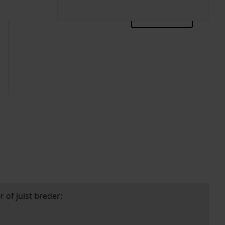
zoektips
 of juist breder: