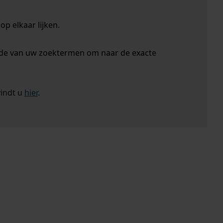
p elkaar lijken.
nde van uw zoektermen om naar de exacte
vindt u
hier
.