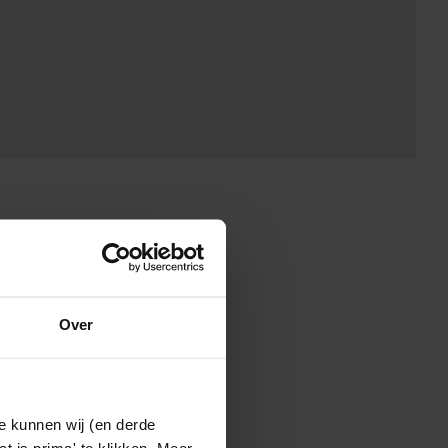
Over
e kunnen wij (en derde
t is prima' te klikken. Meer