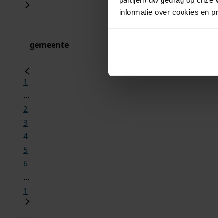
informatie over cookies en p
gemeente
1
...
2
3
4
5
6
...
1