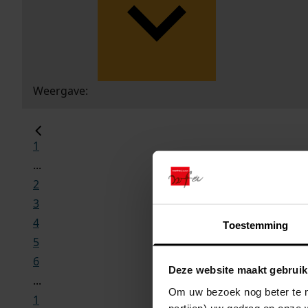
Weergave:
1
...
2
3
4
Toestemming
5
6
Deze website maakt gebruik
...
Om uw bezoek nog beter te m
1
partijen) uw gedrag op onze 