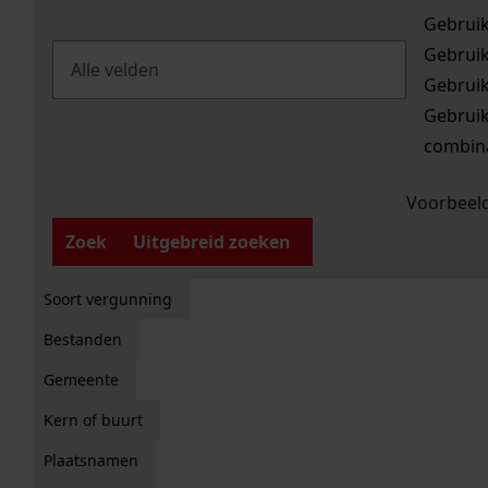
Gebrui
Gebrui
Gebrui
Gebrui
combina
Voorbeeld
Zoek
Uitgebreid zoeken
Soort vergunning
Bestanden
Gemeente
Kern of buurt
Plaatsnamen