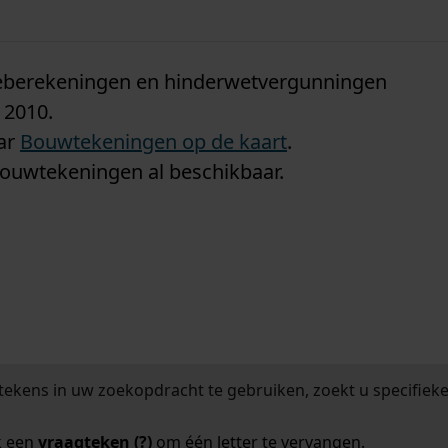
n
tieberekeningen en hinderwetvergunningen
 2010.
aar
Bouwtekeningen op de kaart
.
bouwtekeningen al beschikbaar.
tekens in uw zoekopdracht te gebruiken, zoekt u specifieker
k een
vraagteken (?)
om één letter te vervangen.