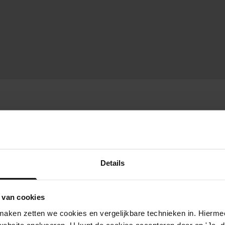
Details
 van cookies
aken zetten we cookies en vergelijkbare technieken in. Hierme
website analyseren. U kunt de cookies accepteren door op 'Ja, da