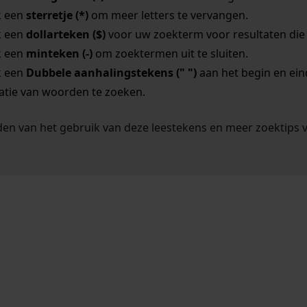
k een
sterretje (*)
om meer letters te vervangen.
k een
dollarteken ($)
voor uw zoekterm voor resultaten die o
k een
minteken (-)
om zoektermen uit te sluiten.
k een
Dubbele aanhalingstekens (" ")
aan het begin en ei
tie van woorden te zoeken.
en van het gebruik van deze leestekens en meer zoektips 