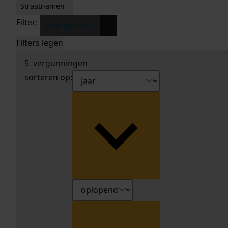
Straatnamen
Filter:
x
Zuid-Spierdijk
Filters legen
5
vergunningen
sorteren op: