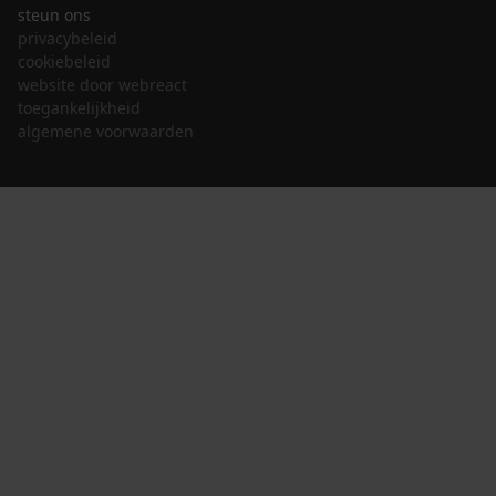
steun ons
privacybeleid
cookiebeleid
website door webreact
toegankelijkheid
algemene voorwaarden