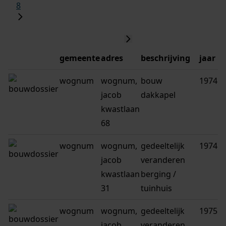
8
gemeente
adres
beschrijving
jaar
wognum
wognum,
bouw
1974
jacob
dakkapel
kwastlaan
68
wognum
wognum,
gedeeltelijk
1974
jacob
veranderen
kwastlaan
berging /
31
tuinhuis
wognum
wognum,
gedeeltelijk
1975
jacob
veranderen