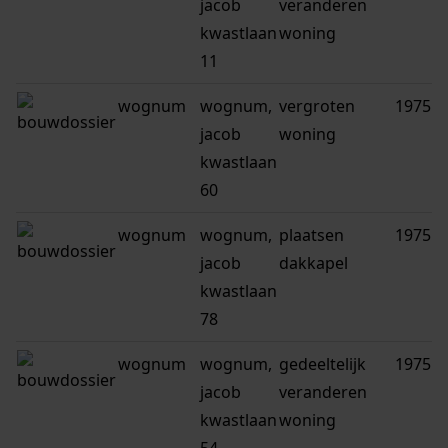
jacob
veranderen
kwastlaan
woning
11
wognum
wognum,
vergroten
1975
jacob
woning
kwastlaan
60
wognum
wognum,
plaatsen
1975
jacob
dakkapel
kwastlaan
78
wognum
wognum,
gedeeltelijk
1975
jacob
veranderen
kwastlaan
woning