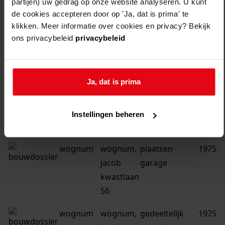
partijen) uw gedrag op onze website analyseren. U kunt
de cookies accepteren door op 'Ja, dat is prima' te
wognum
wognum,
plaatsen
1975
klikken. Meer informatie over cookies en privacy? Bekijk
jacob
dakkapel
ons privacybeleid
privacybeleid
kwastlaan
8
Ja, dat is prima
wognum
wognum,
plaatsen
1975
jacob
dakkapel
kwastlaan
Instellingen beheren
23
wognum
wognum,
plaatsen
1975
jacob
garage
kwastlaan
56
wognum
wognum,
gedeeltelijk
1975