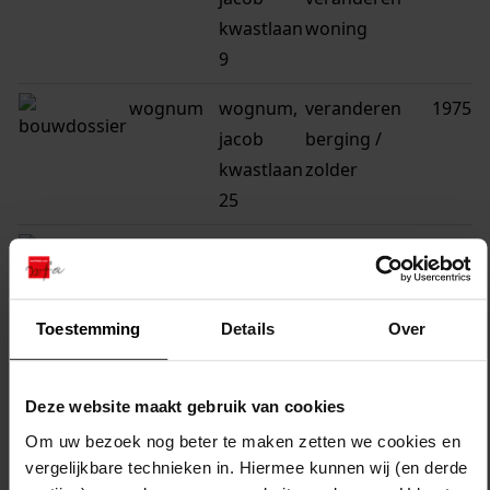
kwastlaan
woning
9
wognum
wognum,
veranderen
1975
jacob
berging /
kwastlaan
zolder
25
wognum
wognum,
gedeeltelijk
1975
jacob
veranderen
kwastlaan
hobbykamer
Toestemming
Details
Over
36
wognum
wognum,
plaatsen
1975
Deze website maakt gebruik van cookies
jacob
dakkapel
Om uw bezoek nog beter te maken zetten we cookies en
kwastlaan
vergelijkbare technieken in. Hiermee kunnen wij (en derde
70