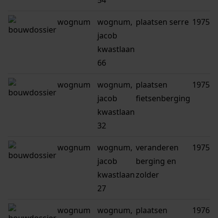
54
wognum
wognum,
plaatsen serre
1975
jacob
kwastlaan
66
wognum
wognum,
plaatsen
1975
jacob
fietsenberging
kwastlaan
32
wognum
wognum,
veranderen
1975
jacob
berging en
kwastlaan
zolder
27
wognum
wognum,
plaatsen
1976