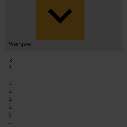
Weergave:
1
...
2
3
4
5
6
...