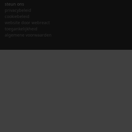
steun ons
privacybeleid
cookiebeleid
website door webreact
toegankelijkheid
algemene voorwaarden