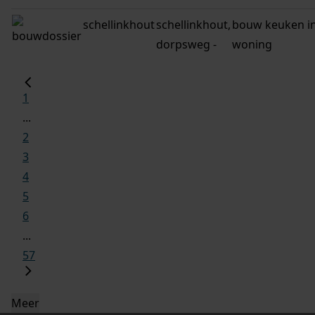
schellinkhout
schellinkhout,
bouw keuken i
dorpsweg -
woning
1
...
2
3
4
5
6
...
57
Meer