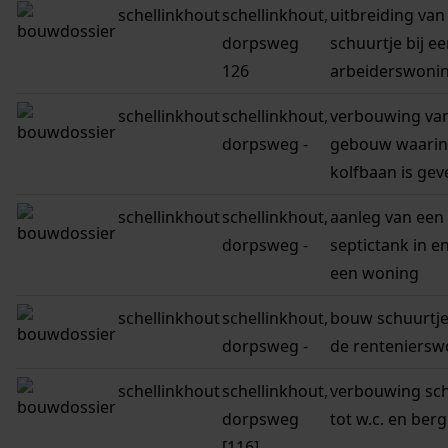
schellinkhout
schellinkhout,
uitbreiding van
dorpsweg
schuurtje bij e
126
arbeiderswoni
schellinkhout
schellinkhout,
verbouwing va
dorpsweg -
gebouw waarin
kolfbaan is gev
schellinkhout
schellinkhout,
aanleg van een 
dorpsweg -
septictank in en
een woning
schellinkhout
schellinkhout,
bouw schuurtje
dorpsweg -
de renteniersw
schellinkhout
schellinkhout,
verbouwing sch
dorpsweg
tot w.c. en ber
[116]