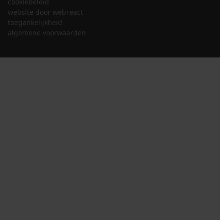
cookiebeleid
website door webreact
toegankelijkheid
algemene voorwaarden