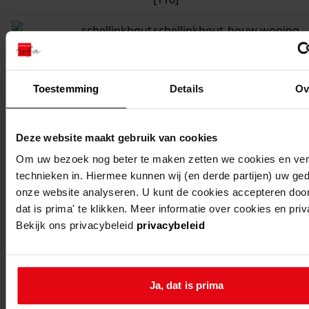
schellinkhout
schellinkhout,
bouw woning
dorpsweg -
schellinkhout
schellinkhout,
verbouwing wo
Toestemming
Details
Ov
dorpsweg 61
schellinkhout
schellinkhout,
bouw van een
Deze website maakt gebruik van cookies
dorpsweg -
telefooncentra
Om uw bezoek nog beter te maken zetten we cookies en verg
technieken in. Hiermee kunnen wij (en derde partijen) uw ge
schellinkhout
schellinkhout,
bouw van een 
onze website analyseren. U kunt de cookies accepteren door
dorpsweg -
hout omtimme
dat is prima' te klikken. Meer informatie over cookies en pri
electriciteitsma
Bekijk ons privacybeleid
privacybeleid
tevens dienend
transformator
Ja, dat is prima
schellinkhout
schellinkhout,
bouw keuken