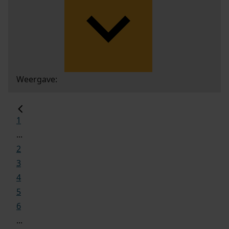
Weergave:
1
...
2
3
4
5
6
...