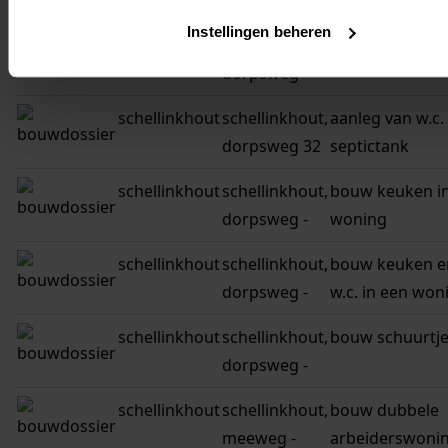
wijmers -
Instellingen beheren
schellinkhout
schellinkhout,
uitbreiding wo
dorpsweg -
schellinkhout
schellinkhout,
aanleg van w.c.
dorpsweg 32
septictank
schellinkhout
schellinkhout,
bouw keuken i
dorpsweg -
woning
schellinkhout
schellinkhout,
bouw keuken e
dorpsweg -
w.c. in een won
schellinkhout
schellinkhout,
bouw schuurtj
dorpsweg -
schellinkhout
schellinkhout,
bouw dubbele
meeweg -
arbeiderswoni