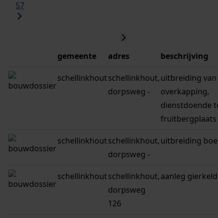
57
gemeente
adres
beschrijving
schellinkhout
schellinkhout,
uitbreiding van
dorpsweg -
overkapping,
dienstdoende t
fruitbergplaats
schellinkhout
schellinkhout,
uitbreiding boe
dorpsweg -
schellinkhout
schellinkhout,
aanleg gierkeld
dorpsweg
126