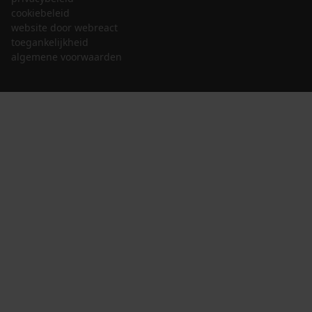
cookiebeleid
website door webreact
toegankelijkheid
algemene voorwaarden