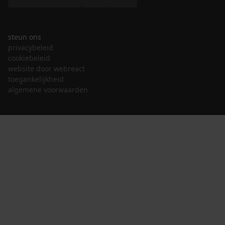
steun ons
privacybeleid
cookiebeleid
website door webreact
toegankelijkheid
algemene voorwaarden