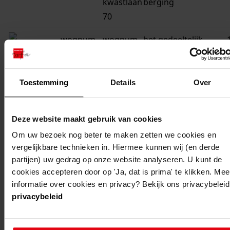
kwastlaan
berging
70
wognum
wognum,
het gedeeltelijk
jacob
vergroten van een
kwastlaan
woning
62
Toestemming
Details
Over
wognum
wognum,
het gedeeltelijk
Deze website maakt gebruik van cookies
jacob
veranderen /
kwastlaan
vergroten van een
Om uw bezoek nog beter te maken zetten we cookies en
vergelijkbare technieken in. Hiermee kunnen wij (en derde
15
woonhuis
partijen) uw gedrag op onze website analyseren. U kunt de
wognum
wognum,
het vergroten van
cookies accepteren door op 'Ja, dat is prima' te klikken. Mee
informatie over cookies en privacy? Bekijk ons privacybeleid
jacob
een keuken
privacybeleid
kwastlaan
20