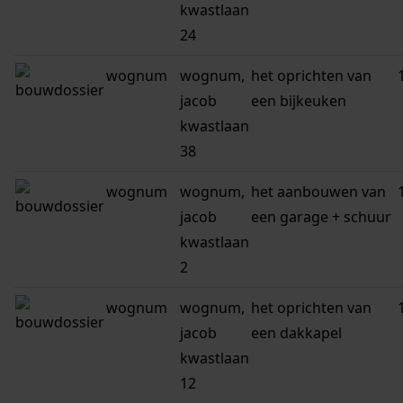
kwastlaan
24
wognum
wognum,
het oprichten van
jacob
een bijkeuken
kwastlaan
38
wognum
wognum,
het aanbouwen van
jacob
een garage + schuur
kwastlaan
2
wognum
wognum,
het oprichten van
jacob
een dakkapel
kwastlaan
12