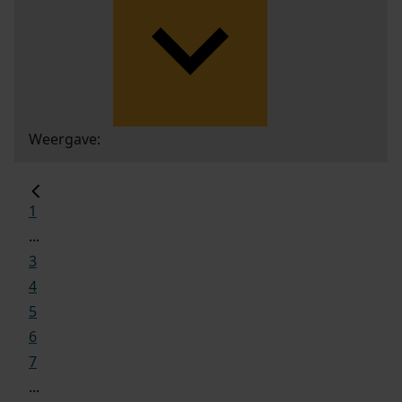
Weergave:
1
...
3
4
5
6
7
...