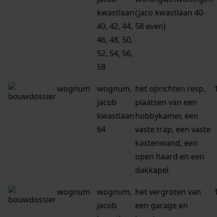
kwastlaan
(jaco kwastlaan 40-
40, 42, 44,
58 even)
46, 48, 50,
52, 54, 56,
58
wognum
wognum,
het oprichten resp.
jacob
plaatsen van een
kwastlaan
hobbykamer, een
64
vaste trap, een vaste
kastenwand, een
open haard en een
dakkapel
wognum
wognum,
het vergroten van
jacob
een garage en