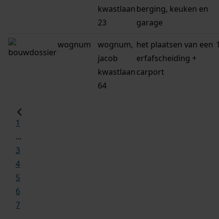
kwastlaan
berging, keuken en
23
garage
wognum
wognum,
het plaatsen van een
jacob
erfafscheiding +
kwastlaan
carport
64
1
...
3
4
5
6
7
...