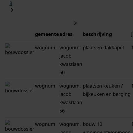
8
gemeente
adres
beschrijving
wognum
wognum,
plaatsen dakkapel
jacob
kwastlaan
60
wognum
wognum,
plaatsen keuken /
jacob
bijkeuken en berging
kwastlaan
56
wognum
wognum,
bouw 10
jacob
woningwetwoningen