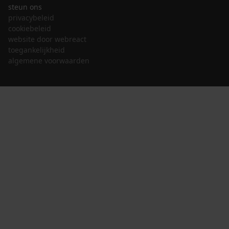
steun ons
privacybeleid
cookiebeleid
website door webreact
toegankelijkheid
algemene voorwaarden