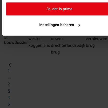
1
Ja, dat is prima
Instellingen beheren
gemeente
adres
beschrijvin
wester-
ursem,
vernieuwen
koggenland
drechterlandsedijk
brug
brug
1
...
2
3
4
5