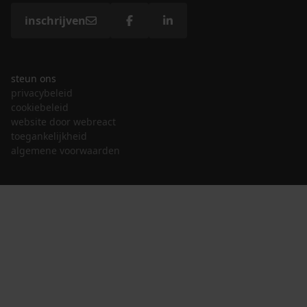
inschrijven
steun ons
privacybeleid
cookiebeleid
website door webreact
toegankelijkheid
algemene voorwaarden