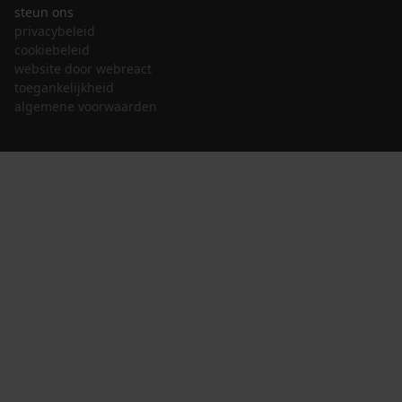
steun ons
privacybeleid
cookiebeleid
website door webreact
toegankelijkheid
algemene voorwaarden