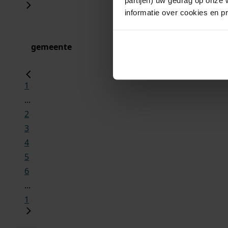
informatie over cookies en p
gemeente
1
...
2
3
4
5
6
...
1