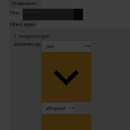
Straatnamen
Filter:
x
Gabriëlstraat / 't Rietje
Filters legen
1
vergunningen
sorteren op: