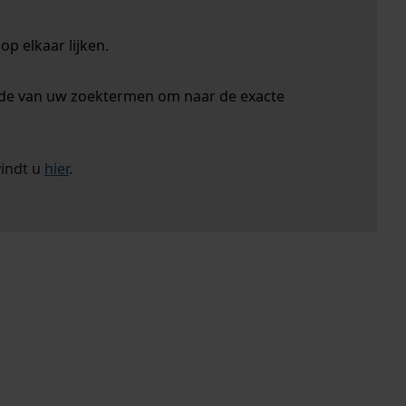
p elkaar lijken.
nde van uw zoektermen om naar de exacte
vindt u
hier
.