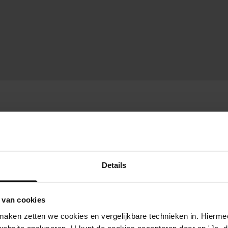
Details
 van cookies
aken zetten we cookies en vergelijkbare technieken in. Hierme
website analyseren. U kunt de cookies accepteren door op 'Ja, da