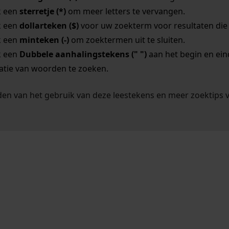
k een
sterretje (*)
om meer letters te vervangen.
k een
dollarteken ($)
voor uw zoekterm voor resultaten die o
k een
minteken (-)
om zoektermen uit te sluiten.
k een
Dubbele aanhalingstekens (" ")
aan het begin en ei
tie van woorden te zoeken.
en van het gebruik van deze leestekens en meer zoektips 