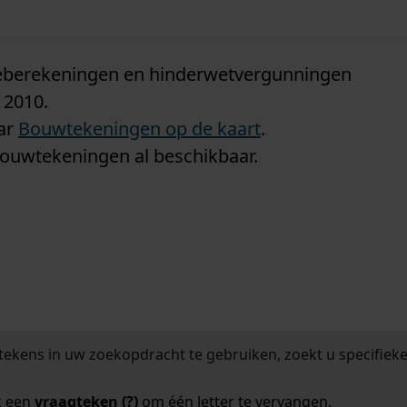
n
tieberekeningen en hinderwetvergunningen
 2010.
aar
Bouwtekeningen op de kaart
.
bouwtekeningen al beschikbaar.
tekens in uw zoekopdracht te gebruiken, zoekt u specifieker
k een
vraagteken (?)
om één letter te vervangen.