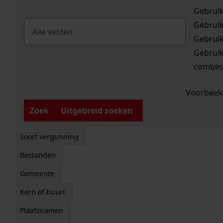
Gebrui
Gebrui
Gebrui
Gebrui
combina
Voorbeeld
Zoek
Uitgebreid zoeken
Soort vergunning
Bestanden
Gemeente
Kern of buurt
Plaatsnamen