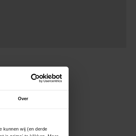
Over
e kunnen wij (en derde
t is prima' te klikken. Meer