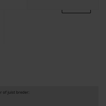
zoektips
 of juist breder: