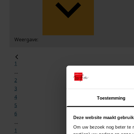
Weergave:
1
...
2
3
4
Toestemming
5
6
Deze website maakt gebruik
...
Om uw bezoek nog beter te m
1
partijen) uw gedrag op onze 