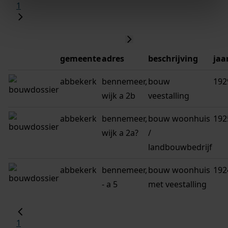
1
gemeente
adres
beschrijving
jaa
abbekerk
bennemeer,
bouw
192
wijk a 2b
veestalling
abbekerk
bennemeer,
bouw woonhuis
192
wijk a 2a?
/
landbouwbedrijf
abbekerk
bennemeer,
bouw woonhuis
192
- a 5
met veestalling
1