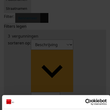
Straatnamen
Filter:
x
Bennemeer
Filters legen
3
vergunningen
sorteren op: