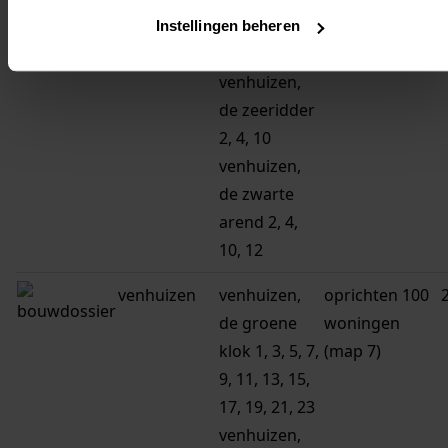
de witte valk
Instellingen beheren
20
venhuizen,
de zeeridder
2, 4, 10
venhuizen,
de zwarte
arend 2, 4,
10, 12
venhuizen
venhuizen,
oprichten 100
de groene
woningen
klok 1, 3, 5, 7,
(map 7)
9, 11, 13, 15,
17, 19, 21, 23
venhuizen,