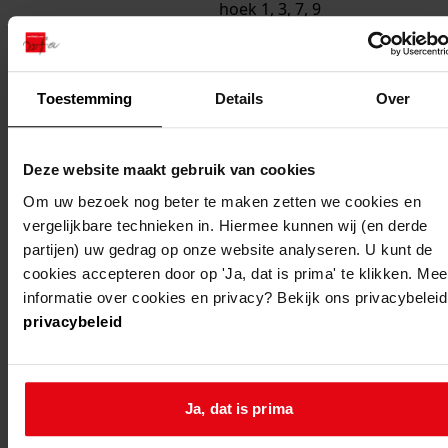
hoek 1, 3, 7, 9
venhuizen,
de zeeridder
6, 8
Toestemming
Details
Over
venhuizen,
de zwarte
Deze website maakt gebruik van cookies
arend 6, 8
Om uw bezoek nog beter te maken zetten we cookies en
venhuizen
venhuizen,
oprichten 100
vergelijkbare technieken in. Hiermee kunnen wij (en derde
de
woningen
partijen) uw gedrag op onze website analyseren. U kunt de
cookies accepteren door op 'Ja, dat is prima' te klikken. Mee
morgenstar
(map 6)
informatie over cookies en privacy? Bekijk ons privacybeleid
3, 5
privacybeleid
venhuizen,
de ooijevaar
1, 3, 13, 15,
Ja, dat is prima
18
venhuizen,