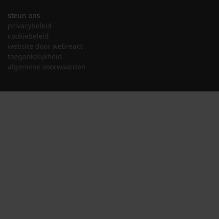
steun ons
privacybeleid
cookiebeleid
website door webreact
toegankelijkheid
algemene voorwaarden