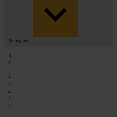
Weergave:
1
...
2
3
4
5
6
...