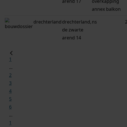
arend 17
overkapping
annex balkon
drechterland
drechterland,
ns
de zwarte
arend 14
1
...
2
3
4
5
6
...
1