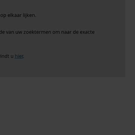
p elkaar lijken.
nde van uw zoektermen om naar de exacte
vindt u
hier
.