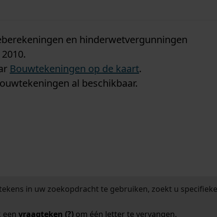
n
tieberekeningen en hinderwetvergunningen
 2010.
aar
Bouwtekeningen op de kaart
.
bouwtekeningen al beschikbaar.
tekens in uw zoekopdracht te gebruiken, zoekt u specifieker
k een
vraagteken (?)
om één letter te vervangen.