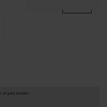
zoektips
 of juist breder: