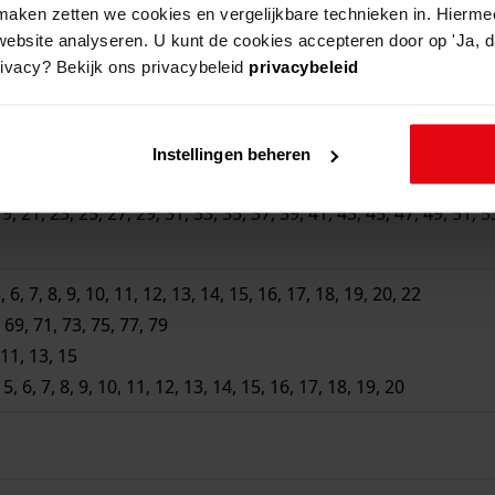
aken zetten we cookies en vergelijkbare technieken in. Hierme
website analyseren. U kunt de cookies accepteren door op 'Ja, da
rivacy? Bekijk ons privacybeleid
privacybeleid
6, 7, 8, 9, 10, 11, 12, 13, 14, 15, 16
Instellingen beheren
12, 14, 16
21, 23, 25, 27, 29, 31, 33, 35, 37, 39, 41, 43, 45, 47, 49, 51, 5
6, 7, 8, 9, 10, 11, 12, 13, 14, 15, 16, 17, 18, 19, 20, 22
 69, 71, 73, 75, 77, 79
11, 13, 15
 6, 7, 8, 9, 10, 11, 12, 13, 14, 15, 16, 17, 18, 19, 20