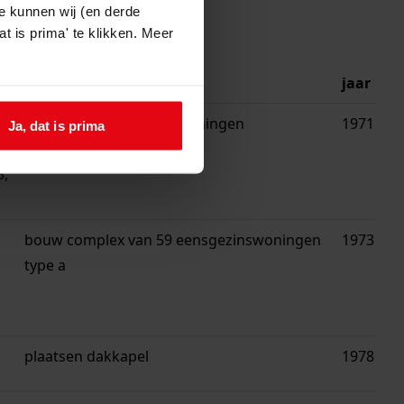
e kunnen wij (en derde
t is prima' te klikken. Meer
beschrijving
jaar
bouw complex van 48 woningen
1971
Ja, dat is prima
3,
bouw complex van 59 eensgezinswoningen
1973
type a
plaatsen dakkapel
1978