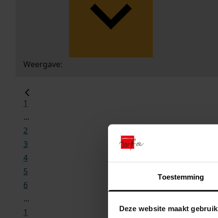
Weergave:
1
...
2
3
4
5
Toestemming
6
...
Deze website maakt gebruik
1