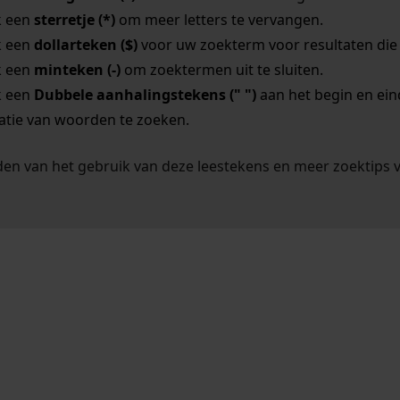
k een
sterretje (*)
om meer letters te vervangen.
k een
dollarteken ($)
voor uw zoekterm voor resultaten die o
k een
minteken (-)
om zoektermen uit te sluiten.
k een
Dubbele aanhalingstekens (" ")
aan het begin en ei
tie van woorden te zoeken.
en van het gebruik van deze leestekens en meer zoektips 