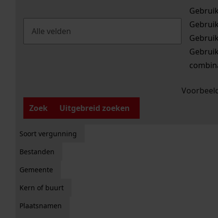
Gebrui
Gebrui
Gebrui
Gebrui
combina
Voorbeeld
Zoek
Uitgebreid zoeken
Soort vergunning
Bestanden
Gemeente
Kern of buurt
Plaatsnamen