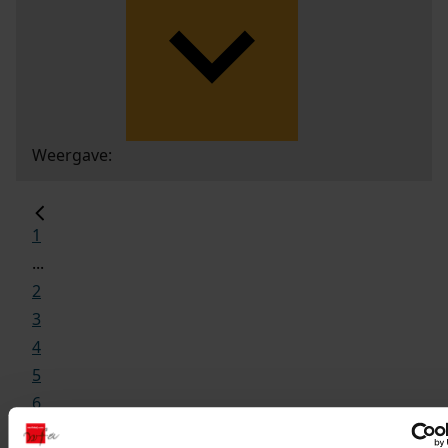
Weergave:
1
...
2
3
4
5
6
...