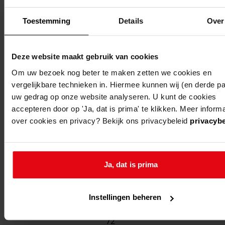
1
Toestemming
Details
Over
Deze website maakt gebruik van cookies
gemeente
adres
beschrijving
Om uw bezoek nog beter te maken zetten we cookies en
noorder-
abbekerk,
bouwen van 23
vergelijkbare technieken in. Hiermee kunnen wij (en derde par
koggenland
druijfplaats
woningwetwoni
uw gedrag op onze website analyseren. U kunt de cookies
20, 22, 24, 26,
(druijfplaats 20 -
accepteren door op 'Ja, dat is prima' te klikken. Meer informa
over cookies en privacy? Bekijk ons privacybeleid
privacybe
28, 30, 32, 34,
even, zandvoort
36, 38
48 - 72 even)
abbekerk,
zandvoortwijk
Ja, dat is prima
48, 50, 52, 54,
56, 58, 60, 62,
Instellingen beheren
64, 66, 68, 70,
72