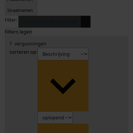
Straatnamen
Filter:
x
Druijfplaats / Zandvoortwijk
Filters legen
1
vergunningen
sorteren op: