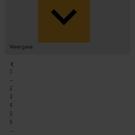
Weergave:
1
...
2
3
4
5
6
...