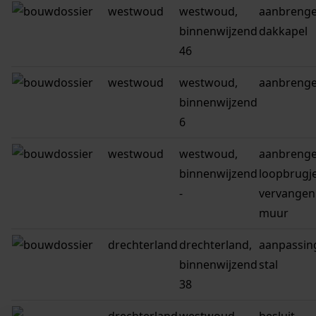
westwoud
westwoud,
aanbreng
binnenwijzend
dakkapel
46
westwoud
westwoud,
aanbreng
binnenwijzend
6
westwoud
westwoud,
aanbreng
binnenwijzend
loopbrugj
-
vervangen
muur
drechterland
drechterland,
aanpassin
binnenwijzend
stal
38