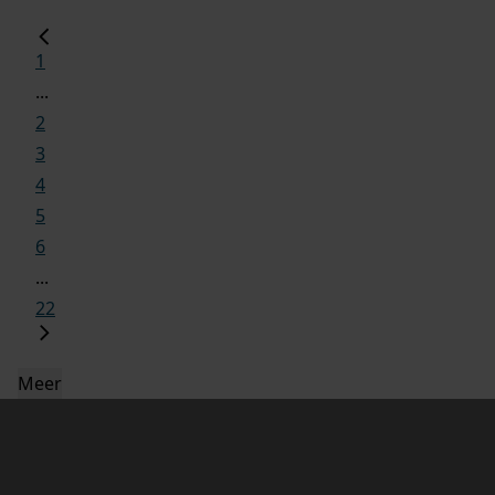
1
...
2
3
4
5
6
...
22
Meer