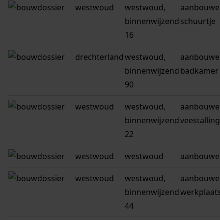
westwoud
westwoud,
aanbouwe
binnenwijzend
schuurtje
16
drechterland
westwoud,
aanbouwen
binnenwijzend
badkamer
90
westwoud
westwoud,
aanbouwe
binnenwijzend
veestalling
22
westwoud
westwoud
aanbouwen
westwoud
westwoud,
aanbouwe
binnenwijzend
werkplaat
44