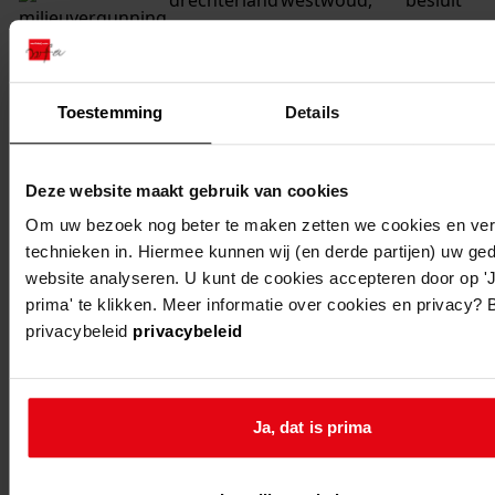
drechterland
westwoud,
besluit
binnenwijzend
akkerbouw
100a
milieubeh
drechterland
westwoud,
besluit
Toestemming
Details
binnenwijzend
akkerbouw
98a
milieubeh
Deze website maakt gebruik van cookies
drechterland
westwoud,
besluit
Om uw bezoek nog beter te maken zetten we cookies en verg
technieken in. Hiermee kunnen wij (en derde partijen) uw ge
binnenwijzend
akkerbouw
website analyseren. U kunt de cookies accepteren door op 'J
98a
milieubeh
prima' te klikken. Meer informatie over cookies en privacy? 
privacybeleid
privacybeleid
drechterland
westwoud,
besluit
binnenwijzend
akkerbouw
32
milieubeh
Ja, dat is prima
drechterland
westwoud,
besluit
binnenwijzend
akkerbouw