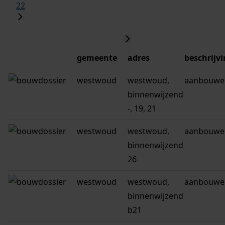
22
gemeente
adres
beschrijv
westwoud
westwoud,
aanbouwen
binnenwijzend
-, 19, 21
westwoud
westwoud,
aanbouwe
binnenwijzend
26
westwoud
westwoud,
aanbouwe
binnenwijzend
b21