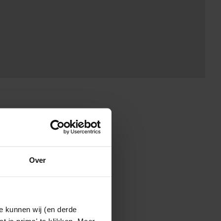
Over
e kunnen wij (en derde
t is prima' te klikken. Meer