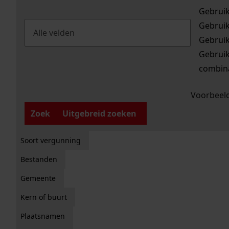
Gebrui
Gebrui
Gebrui
Gebrui
combina
Voorbeeld
Zoek
Uitgebreid zoeken
Soort vergunning
Bestanden
Gemeente
Kern of buurt
Plaatsnamen