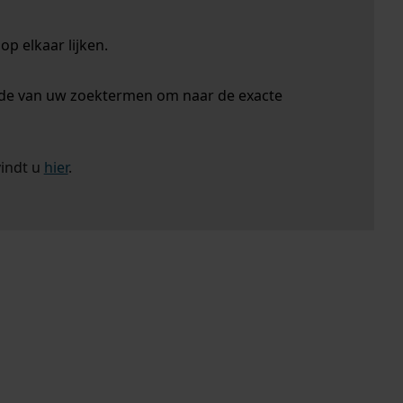
p elkaar lijken.
nde van uw zoektermen om naar de exacte
vindt u
hier
.