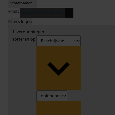
Straatnamen
Filter:
x
Gabriëlstraat / 't Rietje
Filters legen
1
vergunningen
sorteren op: