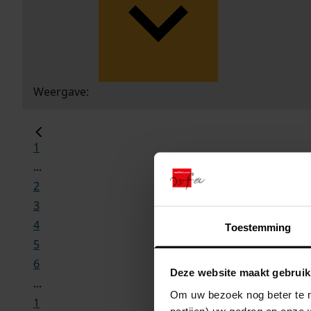
Weergave:
1
...
2
3
4
Toestemming
5
6
Deze website maakt gebruik
...
Om uw bezoek nog beter te m
1
partijen) uw gedrag op onze 