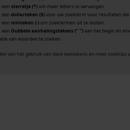
k een
sterretje (*)
om meer letters te vervangen.
k een
dollarteken ($)
voor uw zoekterm voor resultaten die o
k een
minteken (-)
om zoektermen uit te sluiten.
k een
Dubbele aanhalingstekens (" ")
aan het begin en ei
tie van woorden te zoeken.
en van het gebruik van deze leestekens en meer zoektips 