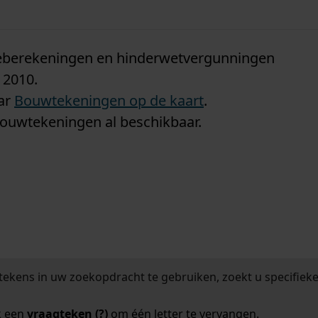
n
tieberekeningen en hinderwetvergunningen
 2010.
aar
Bouwtekeningen op de kaart
.
bouwtekeningen al beschikbaar.
tekens in uw zoekopdracht te gebruiken, zoekt u specifieker
k een
vraagteken (?)
om één letter te vervangen.