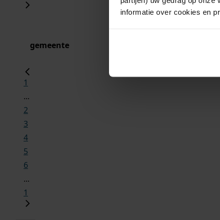
informatie over cookies en p
gemeente
1
...
2
3
4
5
6
...
1