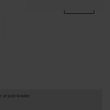
zoektips
 of juist breder: