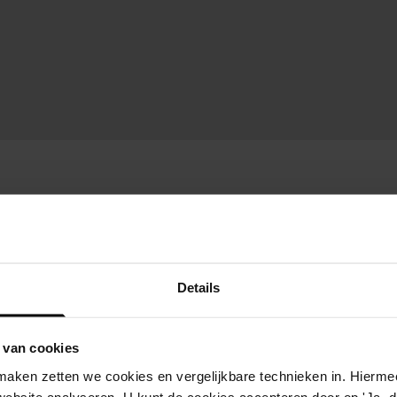
Details
 van cookies
aken zetten we cookies en vergelijkbare technieken in. Hierme
website analyseren. U kunt de cookies accepteren door op 'Ja, da