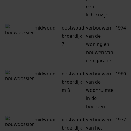
een
lichtkozijn
midwoud
oostwoud,
verbouwen
1974
broerdijk
van de
7
woning en
bouwen van
een garage
midwoud
oostwoud,
verbouwen
1960
broerdijk
van de
m 8
woonruimte
in de
boerderij
midwoud
oostwoud,
verbouwen
1977
broerdijk
van het