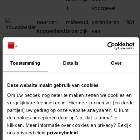
1
voorgevel
noorder-
midwoud,
veranderen
1981
koggenland
broerdijk
van
16
raampartij
noorder-
oostwoud,
veranderen
1984
koggenland
broerdijk
van woning
Toestemming
Details
Over
11
noorder-
oostwoud,
veranderen
1983
Deze website maakt gebruik van cookies
koggenland
broerdijk
van woning
Om uw bezoek nog beter te maken zetten we cookies en
17
vergelijkbare technieken in. Hiermee kunnen wij (en derde
partijen) uw gedrag op onze website analyseren. U kunt
noorder-
oostwoud,
verbouw en
1991
de cookies accepteren door op 'Ja, dat is prima' te
koggenland
broerdijk
uitbreiding
klikken. Meer informatie over cookies en privacy? Bekijk
ons privacybeleid
privacybeleid
15
van woning