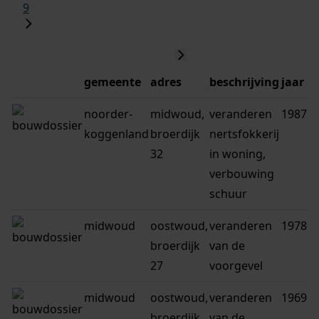
9
gemeente
adres
beschrijving
jaar
noorder-
midwoud,
veranderen
1987
koggenland
broerdijk
nertsfokkerij
32
in woning,
verbouwing
schuur
midwoud
oostwoud,
veranderen
1978
broerdijk
van de
27
voorgevel
midwoud
oostwoud,
veranderen
1969
broerdijk
van de