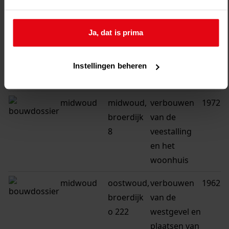
midwoud
oostwoud,
verbouw
1925
broerdijk
woonhuis
Ja, dat is prima
midwoud
oostwoud,
verbouw
1919
broerdijk
woonhuis
Instellingen beheren
197
midwoud
midwoud,
verbouwen
1972
broerdijk
van de
8
veestalling
en het
woonhuis
midwoud
oostwoud,
verbouwen
1962
broerdijk
van de
o 222
westgevel en
plaatsen van