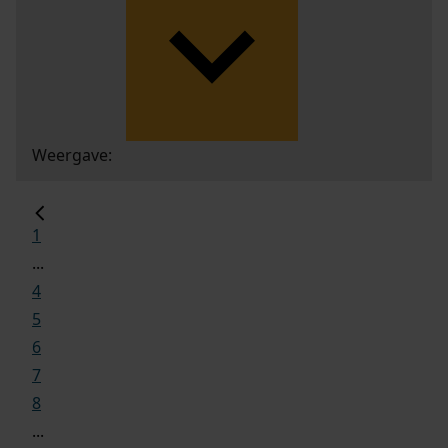
Weergave:
1
...
4
5
6
7
8
...