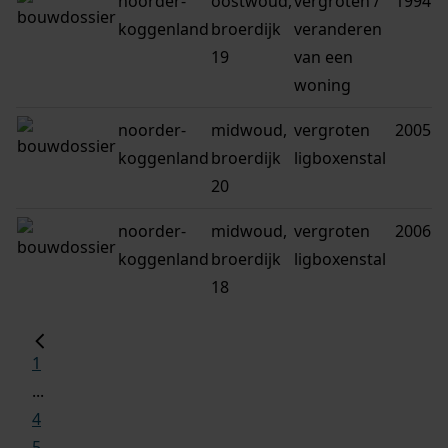
noorder-
oostwoud,
vergroten /
1994
koggenland
broerdijk
veranderen
19
van een
woning
noorder-
midwoud,
vergroten
2005
koggenland
broerdijk
ligboxenstal
20
noorder-
midwoud,
vergroten
2006
koggenland
broerdijk
ligboxenstal
18
1
...
4
5