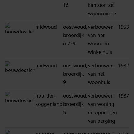
16
kantoor tot
woonruimte
midwoud
oostwoud,
verbouwen
1953
broerdijk
van het
o 229
woon- en
winkelhuis
midwoud
oostwoud,
verbouwen
1982
broerdijk
van het
9
woonhuis
noorder-
oostwoud,
verbouwen
1987
koggenland
broerdijk
van woning
5
en oprichten
van berging