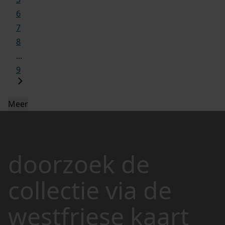
6
7
8
...
9
Meer
doorzoek de
collectie via de
westfriese kaart