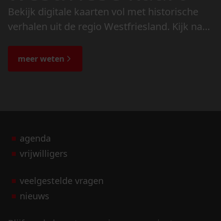
Bekijk digitale kaarten vol met historische
verhalen uit de regio Westfriesland. Kijk naar
de veranderingen in het landschap en lees
de bijzondere verhalen.
meer weten
agenda
vrijwilligers
veelgestelde vragen
nieuws