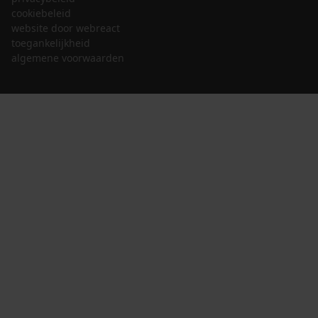
cookiebeleid
website door webreact
toegankelijkheid
algemene voorwaarden