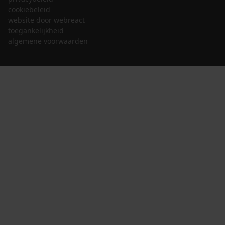
cookiebeleid
website door webreact
toegankelijkheid
algemene voorwaarden