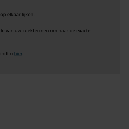
p elkaar lijken.
nde van uw zoektermen om naar de exacte
vindt u
hier
.