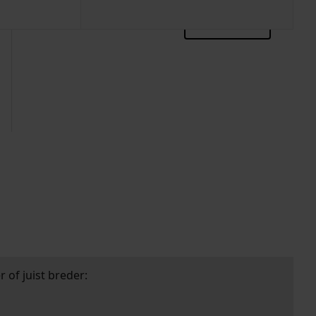
zoektips
 of juist breder: