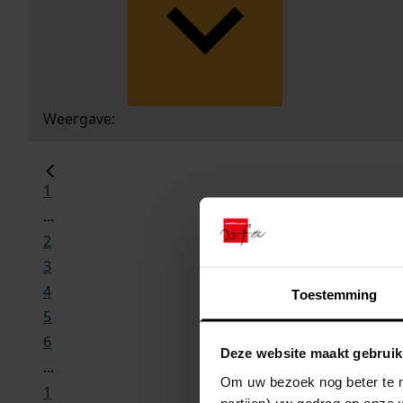
Weergave:
1
...
2
3
4
Toestemming
5
6
Deze website maakt gebruik
...
Om uw bezoek nog beter te m
1
partijen) uw gedrag op onze 