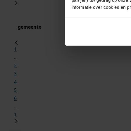
informatie over cookies en p
gemeente
1
...
2
3
4
5
6
...
1