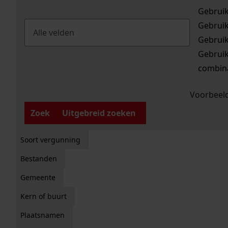
Gebrui
Gebrui
Gebrui
Gebrui
combina
Voorbeeld
Zoek
Uitgebreid zoeken
Soort vergunning
Bestanden
Gemeente
Kern of buurt
Plaatsnamen