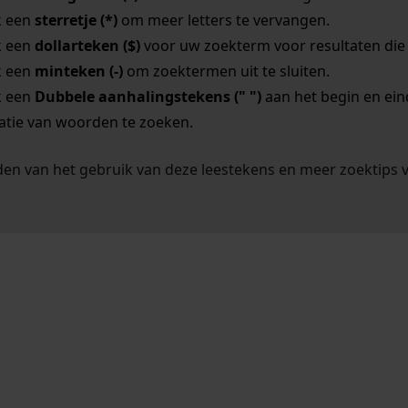
k een
sterretje (*)
om meer letters te vervangen.
k een
dollarteken ($)
voor uw zoekterm voor resultaten die o
k een
minteken (-)
om zoektermen uit te sluiten.
k een
Dubbele aanhalingstekens (" ")
aan het begin en ei
tie van woorden te zoeken.
en van het gebruik van deze leestekens en meer zoektips 