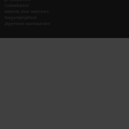
cookiebeleid
website door webreact
toegankelijkheid
algemene voorwaarden